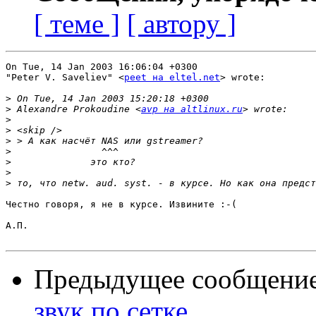
[ теме ]
[ автору ]
On Tue, 14 Jan 2003 16:06:04 +0300

"Peter V. Saveliev" <
peet на eltel.net
> wrote:

>
>
 Alexandre Prokoudine <
avp на altlinux.ru
>
>
>
>
>
>
>
Честно говоря, я не в курсе. Извините :-(

А.П.

Предыдущее сообщени
звук по сетке.