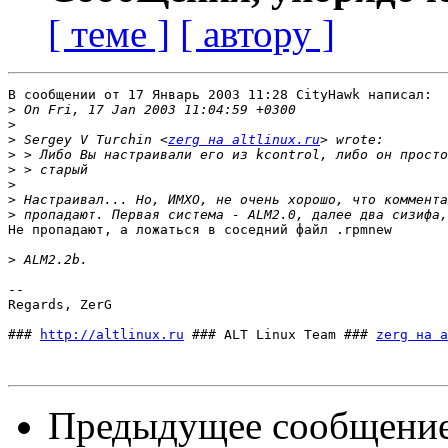
[ теме ]
[ автору ]
В сообщении от 17 Январь 2003 11:28 CityHawk написал:

>
>
>
 Sergey V Turchin <
zerg на altlinux.ru
>
>
>
>
>
Не пропадают, а ложаться в соседний файл .rpmnew

>
-- 

Regards, ZerG

### 
http://altlinux.ru
 ### ALT Linux Team ### 
zerg на a
Предыдущее сообщени