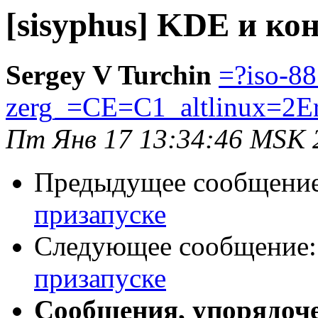
[sisyphus] KDE и ко
Sergey V Turchin
=?iso-8
zerg_=CE=C1_altlinux=2E
Пт Янв 17 13:34:46 MSK 
Предыдущее сообщени
призапуске
Следующее сообщение
призапуске
Сообщения, упорядоч