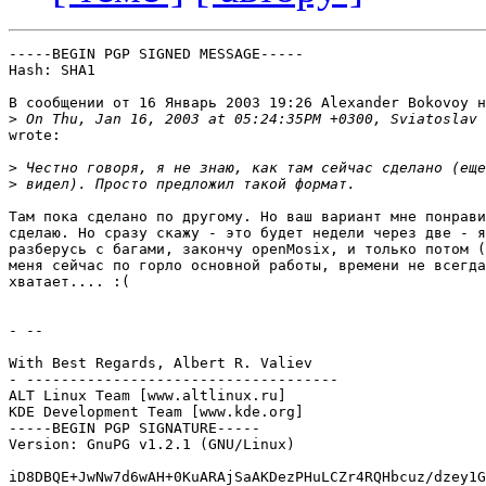
-----BEGIN PGP SIGNED MESSAGE-----

Hash: SHA1

В сообщении от 16 Январь 2003 19:26 Alexander Bokovoy н
>
wrote:

>
>
Там пока сделано по другому. Но ваш вариант мне понрави
сделаю. Но сразу скажу - это будет недели через две - я
разберусь с багами, закончу openMosix, и только потом (
меня сейчас по горло основной работы, времени не всегда
хватает.... :(

- -- 

With Best Regards, Albert R. Valiev

- ------------------------------------

ALT Linux Team [www.altlinux.ru]

KDE Development Team [www.kde.org]

-----BEGIN PGP SIGNATURE-----

Version: GnuPG v1.2.1 (GNU/Linux)

iD8DBQE+JwNw7d6wAH+0KuARAjSaAKDezPHuLCZr4RQHbcuz/dzey1G