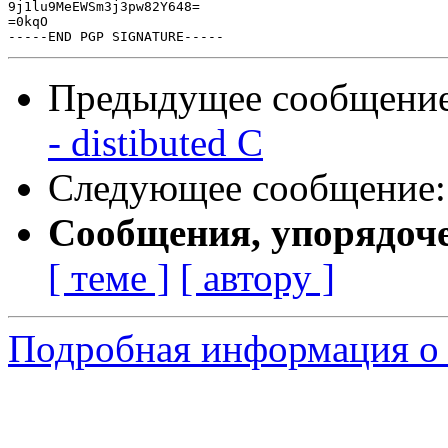
9j1lu9MeEWSm3j3pw82Y648=

=0kqO

Предыдущее сообщени
- distibuted C
Следующее сообщение
Сообщения, упорядоч
[ теме ]
[ автору ]
Подробная информация о 