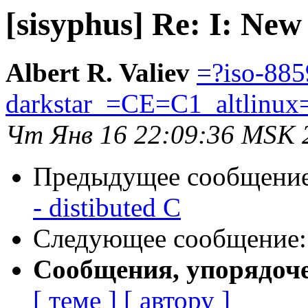
[sisyphus] Re: I: New
Albert R. Valiev
=?iso-885
darkstar_=CE=C1_altlinux
Чт Янв 16 22:09:36 MSK 
Предыдущее сообщени
- distibuted C
Следующее сообщение
Сообщения, упорядоч
[ теме ]
[ автору ]