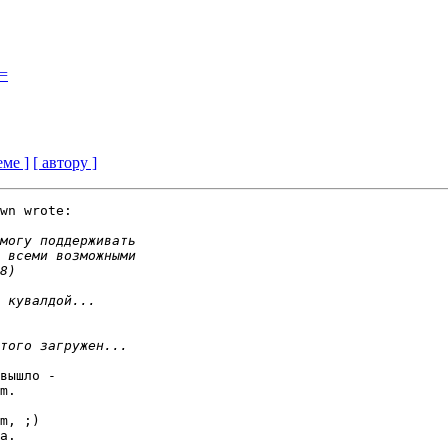
?=
еме ]
[ автору ]
wn wrote:

вышло -

m.

m, ;)

а.
