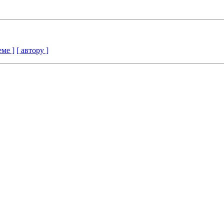
еме ]
[ автору ]