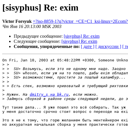
[sisyphus] Re: exim
Victor Forsyuk
=?iso-8859-1?q?victor_=CE=C1_ksi-linux=2Ecom
Чт Янв 16 20:13:00 MSK 2003
Предыдущее сообщение:
[sisyphus] Re: exim
Следующее сообщение:
[sisyphus] Re: exim
Сообщения, упорядоченные по:
[ дате ]
[ дискуссии ]
[ т
On Fri, Jan 10, 2003 at 05:48:22PM +0300, Someone Unkno
>
>
>
>
>
>
>
>
 Нужен. На 
dmitry_s на bk.ru
>
Тут такие дела... Я уже пошел это всё собирать. Так уж 
у меня достаточно срочно стоит вопрос о переходе на exi
Это я не к тому, что горю желанием быть ментейнером exi
но аккуратная начальная сборка у меня практически готов