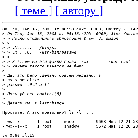
[ теме ]
[ автору ]
On Thu, Jan 16, 2003 at 06:50:48PM +0300, Dmitry V. Lev
>
>
>
>
>
>
>
>
>
>
>
>
>
>
>
>
Простите. А это правильно? ls -l ....

-rws--x---    1 root     wheel       19608 Янв 12 21:53
-rwx--s--x    1 root     shadow       5672 Янв 12 20:28
su-0.60-alt15
