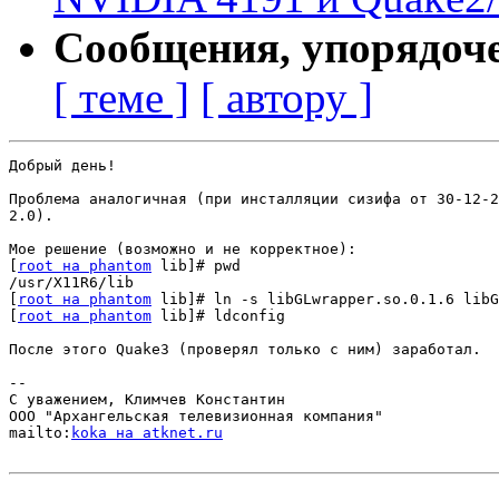
Сообщения, упорядоч
[ теме ]
[ автору ]
Добрый день!

Проблема аналогичная (при инсталляции сизифа от 30-12-2
2.0).

Мое решение (возможно и не корректное):

[
root на phantom
 lib]# pwd

/usr/X11R6/lib

[
root на phantom
 lib]# ln -s libGLwrapper.so.0.1.6 libG
[
root на phantom
 lib]# ldconfig

После этого Quake3 (проверял только с ним) заработал.

-- 

С уважением, Климчев Константин

ООО "Архангельская телевизионная компания"

mailto:
koka на atknet.ru