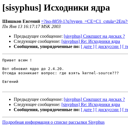
[sisyphus] Исходники ядра
Шишков Евгений
=?iso-8859-1?q?evgen_=CE=C1_cstula=2Eru?
Пн Янв 13 16:17:17 MSK 2003
Предыдущее сообщение:
[sisyphus] Снкпшот на дисках ?
Следующее сообщение:
[sisyphus] Re: Исходники ядра
Сообщения, упорядоченные по:
[ дате ]
[ дискуссии ]
[ т
Привет всем !

Вот обновил ядро до 2.4.20.

Отсюда возникает вопрос: где взять kernel-source???

Евгений

Предыдущее сообщение:
[sisyphus] Снкпшот на дисках ?
Следующее сообщение:
[sisyphus] Re: Исходники ядра
Сообщения, упорядоченные по:
[ дате ]
[ дискуссии ]
[ т
Подробная информация о списке рассылки Sisyphus