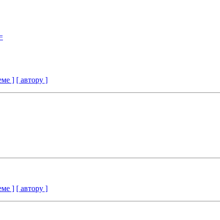
=
еме ]
[ автору ]
еме ]
[ автору ]