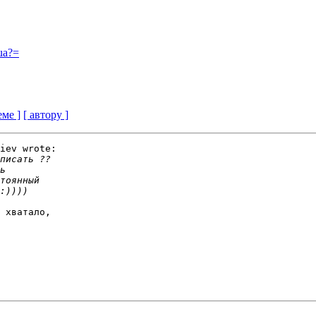
ua?=
еме ]
[ автору ]
iev wrote:

 хватало,
