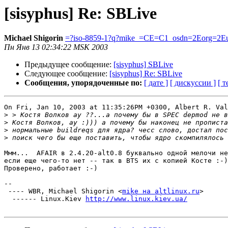
[sisyphus] Re: SBLive
Michael Shigorin
=?iso-8859-1?q?mike_=CE=C1_osdn=2Eorg=2E
Пн Янв 13 02:34:22 MSK 2003
Предыдущее сообщение:
[sisyphus] SBLive
Следующее сообщение:
[sisyphus] Re: SBLive
Сообщения, упорядоченные по:
[ дате ]
[ дискуссии ]
[ т
On Fri, Jan 10, 2003 at 11:35:26PM +0300, Albert R. Val
>
>
>
>
Ммм...  AFAIR в 2.4.20-alt0.8 буквально одной мелочи не
если еще чего-то нет -- так в BTS их с копией Косте :-)

Проверено, работает :-)

-- 

 ---- WBR, Michael Shigorin <
mike на altlinux.ru
>

  ------ Linux.Kiev 
http://www.linux.kiev.ua/