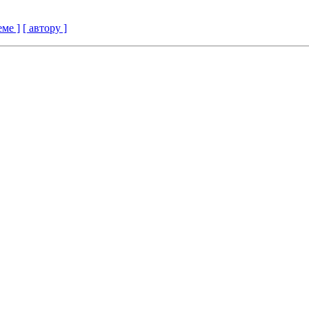
еме ]
[ автору ]