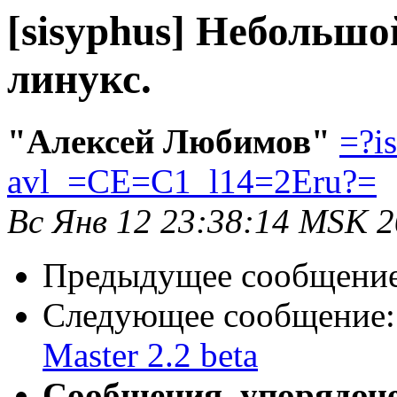
[sisyphus] Небольшой
линукс.
"Алексей Любимов"
=?i
avl_=CE=C1_l14=2Eru?=
Вс Янв 12 23:38:14 MSK 
Предыдущее сообщени
Следующее сообщение
Master 2.2 beta
Сообщения, упорядоч