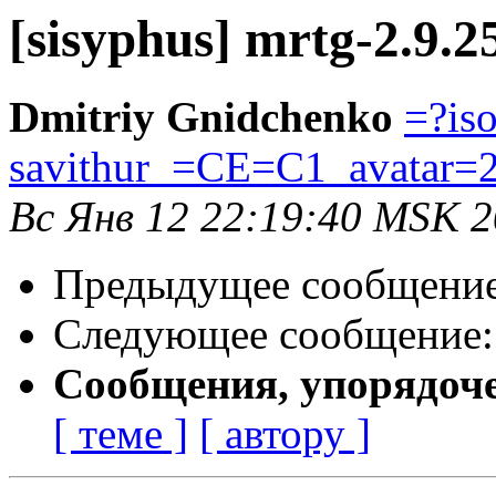
[sisyphus] mrtg-2.9.2
Dmitriy Gnidchenko
=?is
savithur_=CE=C1_avatar=
Вс Янв 12 22:19:40 MSK 
Предыдущее сообщени
Следующее сообщение
Сообщения, упорядоч
[ теме ]
[ автору ]