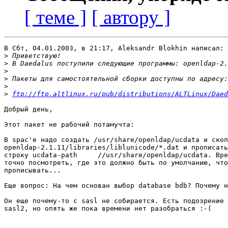
[ теме ]
[ автору ]
В Сбт, 04.01.2003, в 21:17, Aleksandr Blokhin написал:

>
>
>
>
>
>
ftp://ftp.altlinux.ru/pub/distributions/ALTLinux/Daed
Добрый день,

Этот пакет не рабочий потамучта:

В spac'е надо создать /usr/share/openldap/ucdata и скоп
openldap-2.1.11/libraries/liblunicode/*.dat и прописать
строку ucdata-path     //usr/share/openldap/ucdata. Вре
точно посмотреть, где это должно быть по умолчанию, что
прописывать...

Еще вопрос: На чем основан выбор database bdb? Почему н
Он еще почему-то с sasl не собирается. Есть подозрение 
sasl2, но опять же пока времени нет разобраться :-(
