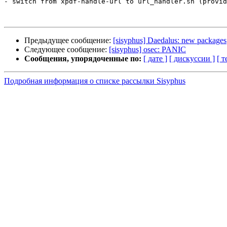
- switch from xpdf-handle-url to url_handler.sh (provid
Предыдущее сообщение:
[sisyphus] Daedalus: new packages
Следующее сообщение:
[sisyphus] osec: PANIC
Сообщения, упорядоченные по:
[ дате ]
[ дискуссии ]
[ т
Подробная информация о списке рассылки Sisyphus