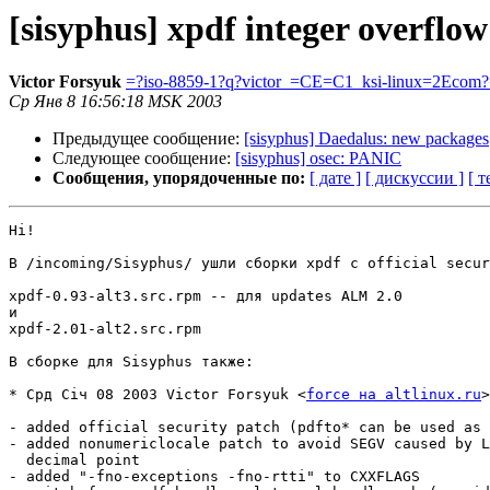
[sisyphus] xpdf integer overflow
Victor Forsyuk
=?iso-8859-1?q?victor_=CE=C1_ksi-linux=2Ecom
Ср Янв 8 16:56:18 MSK 2003
Предыдущее сообщение:
[sisyphus] Daedalus: new packages
Следующее сообщение:
[sisyphus] osec: PANIC
Сообщения, упорядоченные по:
[ дате ]
[ дискуссии ]
[ т
Hi!

В /incoming/Sisyphus/ ушли сборки xpdf с official secur
xpdf-0.93-alt3.src.rpm -- для updates ALM 2.0

и

xpdf-2.01-alt2.src.rpm 

В сборке для Sisyphus также:

* Срд Січ 08 2003 Victor Forsyuk <
force на altlinux.ru
>
- added official security patch (pdfto* can be used as 
- added nonumericlocale patch to avoid SEGV caused by L
  decimal point

- added "-fno-exceptions -fno-rtti" to CXXFLAGS
