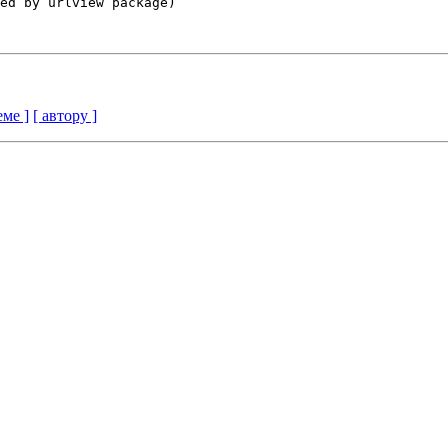
ed by urlview package)

еме ]
[ автору ]