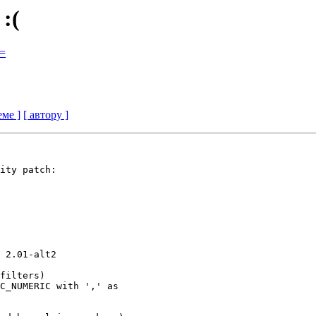
 :(
?=
еме ]
[ автору ]
ity patch:

 2.01-alt2

filters)

C_NUMERIC with ',' as
