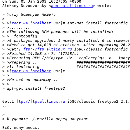
On Sun, 05 Jan 2003 16:27:05 +0300

Aleksey Novodvorsky <
aen на altlinux.ru
> wrote:

>
>
>
 >[
root на localhost
>
>
>
>
>
>
 >Get:1 
ftp://ftp.altlinux.ru
>
>
>
>
>
 >[
root на localhost
>
>
>
>
...

Get:1 
ftp://ftp.altlinux.ru
 i586/classic freetype2 2.1.
...

>
>
Всё, получилось.
