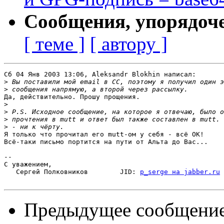
Сообщения, упорядоч
[ теме ]
[ автору ]
Сб 04 Янв 2003 13:06, Aleksandr Blokhin написал:

>
>
Да, действительно. Прошу прощения.

>
>
>
>
Я только что прочитал его mutt-ом у себя - всё ОК!

Всё-таки письмо портится на пути от Альта до Вас...

-- 

С уважением,

   Сергей Полковников        JID: 
p_serge на jabber.ru
Предыдущее сообщени