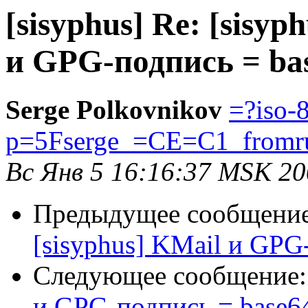
[sisyphus] Re: [sisyp
и GPG-подпись = ba
Serge Polkovnikov
=?iso-
p=5Fserge_=CE=C1_from
Вс Янв 5 16:16:37 MSK 2
Предыдущее сообщени
[sisyphus] KMail и GPG
Следующее сообщение
и GPG-подпись = base6