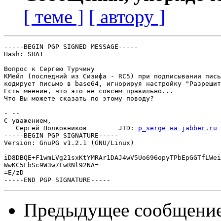
[ теме ]
[ автору ]
-----BEGIN PGP SIGNED MESSAGE-----

Hash: SHA1

Вопрос к Сергею Турчину

КМейл (последний из Сизифа - RC5) при подписывании пись
кодирует письмо в base64, игнорируя настройку "Разрешит
Есть мнение, что это не совсем правильно...

Что Вы можете сказать по этому поводу?

- -- 

С уважением,

   Сергей Полковников        JID: 
p_serge на jabber.ru
-----BEGIN PGP SIGNATURE-----

Version: GnuPG v1.2.1 (GNU/Linux)

iD8DBQE+F1wmLVg21sxKtYMRAr1DAJ4wV5Uo696opyTPbEpGGTfLWei
WwKC5FbSc9W3w7FwRNl92NA=

=E/zD

Предыдущее сообщени