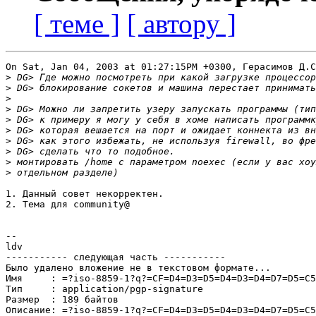
[ теме ]
[ автору ]
On Sat, Jan 04, 2003 at 01:27:15PM +0300, Герасимов Д.С
>
>
>
>
>
>
>
>
>
>
1. Данный совет некорректен.

2. Тема для community@

--

ldv

----------- следующая часть -----------

Было удалено вложение не в текстовом формате...

Имя     : =?iso-8859-1?q?=CF=D4=D3=D5=D4=D3=D4=D7=D5=C5
Тип     : application/pgp-signature

Размер  : 189 байтов

Описание: =?iso-8859-1?q?=CF=D4=D3=D5=D4=D3=D4=D7=D5=C5