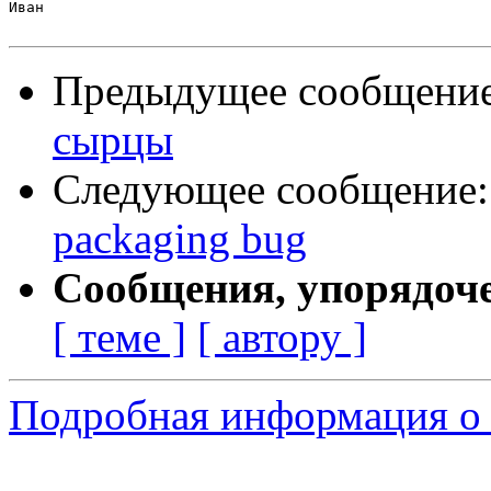
Иван

Предыдущее сообщени
сырцы
Следующее сообщение
packaging bug
Сообщения, упорядоч
[ теме ]
[ автору ]
Подробная информация о 