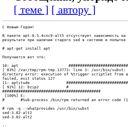
[ теме ]
[ автору ]
С Новым Годом!

В пакете apt-0.5.4cnc9-alt5 отсутствует зависимость на 
результате при наличии старого sed в системе и попытке 
# apt-get install apt

Получается вот что:

10: apt                      ##########################
[ 83%] /var/tmp/rpm-tmp.13773: line 3: /usr/bin/subst: 
directory error: execution of %trigger scriptlet from a
failed, exit status 127

11: aptitude                ###########################
[ 91%] 12: bzip2            #      

###########################################

 [100%] E:

#       #Sub-process /bin/rpm returned an error code (1
# rpm -q --whatprovides /usr/bin/subst

sed-3.02-alt2

sed-3.02-alt2

-- 
