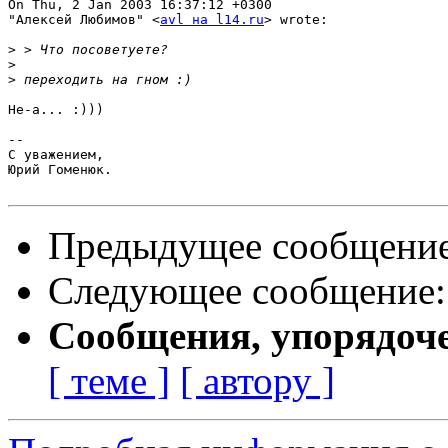
On Thu, 2 Jan 2003 16:37:12 +0300

"Алексей Любимов" <
avl на l14.ru
> wrote:

>
>
>
Не-а... :)))

-- 

С уважением,

Юрий Гоменюк.

Предыдущее сообщени
Следующее сообщение
Сообщения, упорядоч
[ теме ]
[ автору ]