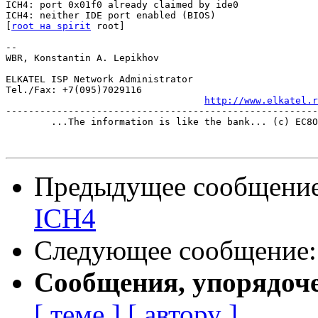
ICH4: port 0x01f0 already claimed by ide0

ICH4: neither IDE port enabled (BIOS)

[
root на spirit
 root]

-- 

WBR, Konstantin A. Lepikhov

ELKATEL ISP Network Administrator

Tel./Fax: +7(095)7029116

http://www.elkatel.r
-------------------------------------------------------
	...The information is like the bank... (c) EC8OR

Предыдущее сообщени
ICH4
Следующее сообщение
Сообщения, упорядоч
[ теме ]
[ автору ]