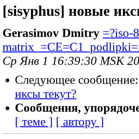
[sisyphus] новые ик
Gerasimov Dmitry
=?iso-
matrix_=CE=C1_podlipki=
Ср Янв 1 16:39:30 MSK 2
Следующее сообщение
иксы текут?
Сообщения, упорядоч
[ теме ]
[ автору ]