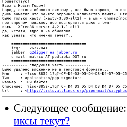
Приветствую!

Всех с Новым Годом!

Народ, сегоня обновил систему , все было хорошо, но вот
днем заметил что занято огромное количество памяти. Отк
было только xawtv (xawtv-3.80-alt2) - а wm - Gnome2(пос
нее впрочем неважно, все повторяется даже в twm)

иксы - XFree86-server-4.2.1.1-alt1

да, кстати, ядро я не обновлял...

как узнать, что именно течет?..

    =================================

    icq:    26277841

    jabber: 
q2digger на jabber.ru
    e-mail: matrix AT podlipki DOT ru

    =================================    

----------- следующая часть -----------

Было удалено вложение не в текстовом формате...

Имя     : =?iso-8859-1?q?=CF=D4=D3=D5=D4=D3=D4=D7=D5=C5
Тип     : application/pgp-signature

Размер  : 189 байтов

Описание: =?iso-8859-1?q?=CF=D4=D3=D5=D4=D3=D4=D7=D5=C5
Url     : <
http://lists.altlinux.org/pipermail/sisyphus
Следующее сообщение
иксы текут?