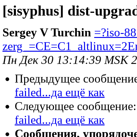
[sisyphus] dist-upgra
Sergey V Turchin
=?iso-8
zerg_=CE=C1_altlinux=2E
Пн Дек 30 13:14:39 MSK 
Предыдущее сообщени
failed...да ещё как
Следующее сообщение
failed...да ещё как
Сообщения, упорядоч