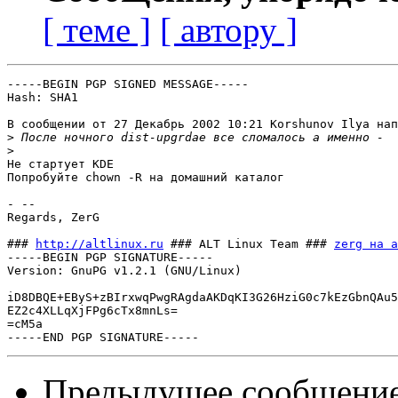
[ теме ]
[ автору ]
-----BEGIN PGP SIGNED MESSAGE-----

Hash: SHA1

В сообщении от 27 Декабрь 2002 10:21 Korshunov Ilya нап
>
>
Не стартует KDE

Попробуйте chown -R на домашний каталог

- -- 

Regards, ZerG

### 
http://altlinux.ru
 ### ALT Linux Team ### 
zerg на a
-----BEGIN PGP SIGNATURE-----

Version: GnuPG v1.2.1 (GNU/Linux)

iD8DBQE+EByS+zBIrxwqPwgRAgdaAKDqKI3G26HziG0c7kEzGbnQAu5
EZ2c4XLLqXjFPg6cTx8mnLs=

=cM5a

Предыдущее сообщени