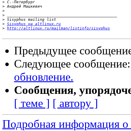
>
>
>
>
>
>
Sisyphus на altlinux.ru
>
http://altlinux.ru/mailman/listinfo/sisyphus
Предыдущее сообщени
Следующее сообщение
обновление.
Сообщения, упорядоч
[ теме ]
[ автору ]
Подробная информация о 