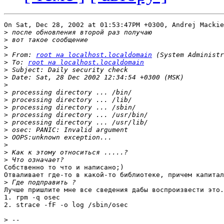
On Sat, Dec 28, 2002 at 01:53:47PM +0300, Andrej Mackie
>
>
>
>
 From: 
root на localhost.localdomain
>
 To: 
root на localhost.localdomain
>
>
>
>
>
>
>
>
>
>
>
>
>
Собственно то что и написано;)

Отваливает где-то в какой-то библиотеке, причем капитал
>
Лучше пришлите мне все сведения дабы воспроизвести это.

1. rpm -q osec

2. strace -fF -o log /sbin/osec

>