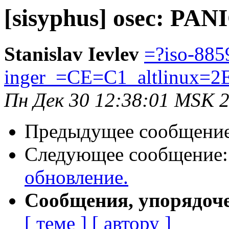
[sisyphus] osec: PAN
Stanislav Ievlev
=?iso-885
inger_=CE=C1_altlinux=2
Пн Дек 30 12:38:01 MSK 
Предыдущее сообщени
Следующее сообщение
обновление.
Сообщения, упорядоч
[ теме ]
[ автору ]