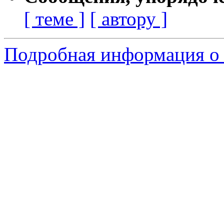
[ теме ]
[ автору ]
Подробная информация о 