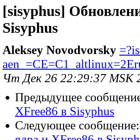
[sisyphus] Обновлен
Sisyphus
Aleksey Novodvorsky
=?i
aen_=CE=C1_altlinux=2Er
Чт Дек 26 22:29:37 MSK 
Предыдущее сообщени
XFree86 в Sisyphus
Следующее сообщение
ядра и XFree86 в Sisyph