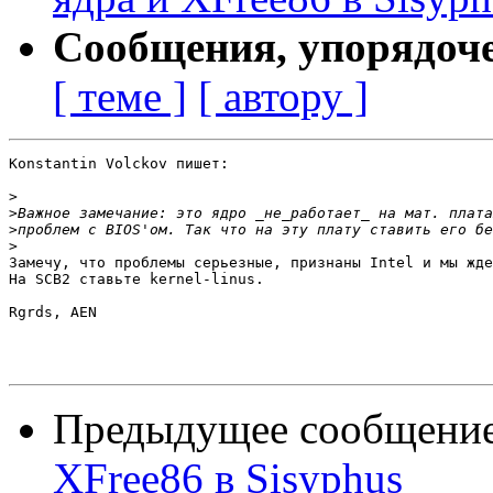
Сообщения, упорядоч
[ теме ]
[ автору ]
Konstantin Volckov пишет:

>
>
>
>
Замечу, что проблемы серьезные, признаны Intel и мы жде
На SCB2 ставьте kernel-linus.

Rgrds, AEN

Предыдущее сообщени
XFree86 в Sisyphus