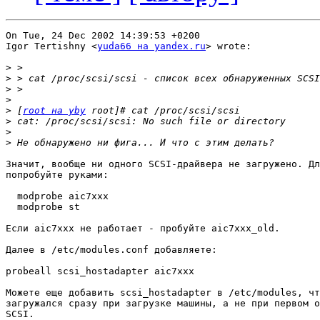
On Tue, 24 Dec 2002 14:39:53 +0200

Igor Tertishny <
yuda66 на yandex.ru
> wrote:

>
>
>
>
>
 [
root на yby
>
>
>
Значит, вообще ни одного SCSI-драйвера не загружено. Дл
попробуйте руками:

  modprobe aic7xxx

  modprobe st

Если aic7xxx не работает - пробуйте aic7xxx_old.

Далее в /etc/modules.conf добавляете:

probeall scsi_hostadapter aic7xxx

Можете еще добавить scsi_hostadapter в /etc/modules, чт
загружался сразу при загрузке машины, а не при первом о
SCSI.
