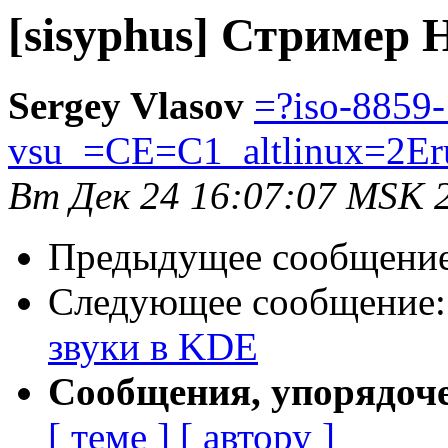
[sisyphus] Стример 
Sergey Vlasov
=?iso-8859
vsu_=CE=C1_altlinux=2Er
Вт Дек 24 16:07:07 MSK 
Предыдущее сообщени
Следующее сообщение
звуки в KDE
Сообщения, упорядоч
[ теме ]
[ автору ]