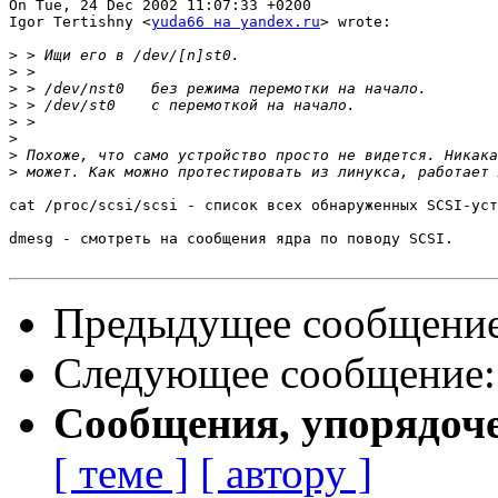
On Tue, 24 Dec 2002 11:07:33 +0200

Igor Tertishny <
yuda66 на yandex.ru
> wrote:

>
>
>
>
>
>
>
>
cat /proc/scsi/scsi - список всех обнаруженных SCSI-уст
dmesg - смотреть на сообщения ядра по поводу SCSI.

Предыдущее сообщени
Следующее сообщение
Сообщения, упорядоч
[ теме ]
[ автору ]