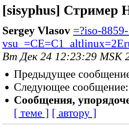
[sisyphus] Стример 
Sergey Vlasov
=?iso-8859
vsu_=CE=C1_altlinux=2Er
Вт Дек 24 12:23:29 MSK 
Предыдущее сообщени
Следующее сообщение
Сообщения, упорядоч
[ теме ]
[ автору ]