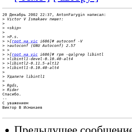
20 Декабрь 2002 22:37, AntonFarygin написал:

>
>
>
>
>
>
 >[
root на vic
>
>
>
 >[
root на vic
>
>
>
>
>
>
>
>
Спасибо.

-- 

С уважением

Виктор В Исмакаев

Предыдущее сообщени