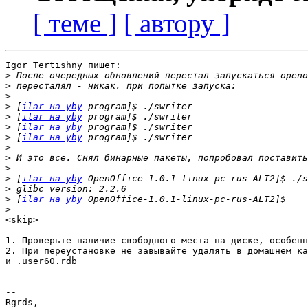
[ теме ]
[ автору ]
Igor Tertishny пишет:

>
>
>
>
 [
ilar на yby
>
 [
ilar на yby
>
 [
ilar на yby
>
 [
ilar на yby
>
>
>
>
 [
ilar на yby
>
>
 [
ilar на yby
>
<skip>

1. Проверьте наличие свободного места на диске, особенн
2. При переустановке не завывайте удалять в домашнем ка
и .user60.rdb

-- 

Rgrds,
