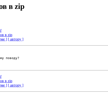
в в zip
f
ов в zip
еме ]
[ автору ]
му поводу?

f
ов в zip
еме ]
[ автору ]