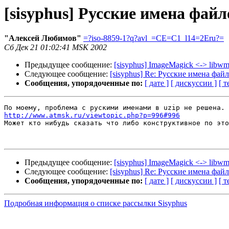
[sisyphus] Русские имена файло
"Алексей Любимов"
=?iso-8859-1?q?avl_=CE=C1_l14=2Eru?=
Сб Дек 21 01:02:41 MSK 2002
Предыдущее сообщение:
[sisyphus] ImageMagick <-> libwm
Следующее сообщение:
[sisyphus] Re: Русские имена файл
Сообщения, упорядоченные по:
[ дате ]
[ дискуссии ]
[ т
http://www.atmsk.ru/viewtopic.php?p=996#996

Может кто нибудь сказать что либо конструктивное по это
Предыдущее сообщение:
[sisyphus] ImageMagick <-> libwm
Следующее сообщение:
[sisyphus] Re: Русские имена файл
Сообщения, упорядоченные по:
[ дате ]
[ дискуссии ]
[ т
Подробная информация о списке рассылки Sisyphus