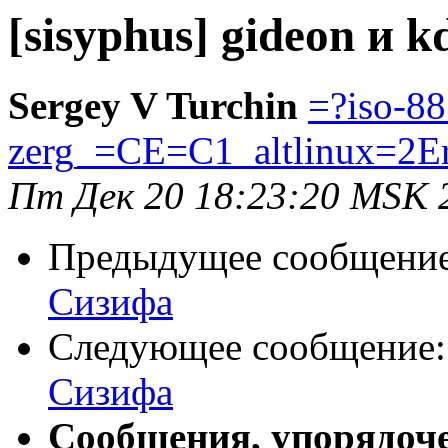
[sisyphus] gideon и 
Sergey V Turchin
=?iso-8
zerg_=CE=C1_altlinux=2E
Пт Дек 20 18:23:20 MSK 
Предыдущее сообщени
Сизифа
Следующее сообщение
Сизифа
Сообщения, упорядоч