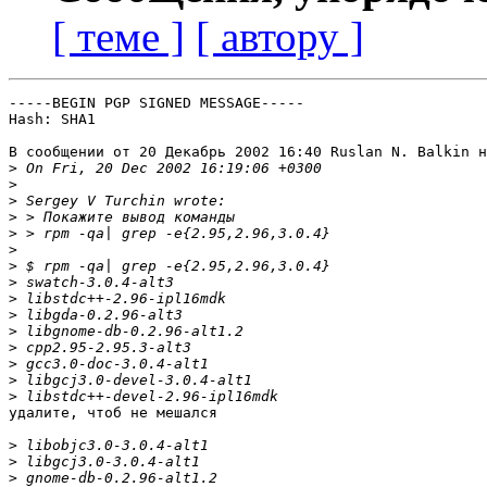
[ теме ]
[ автору ]
-----BEGIN PGP SIGNED MESSAGE-----

Hash: SHA1

В сообщении от 20 Декабрь 2002 16:40 Ruslan N. Balkin н
>
>
>
>
>
>
>
>
>
>
>
>
>
>
>
удалите, чтоб не мешался

>
>
>