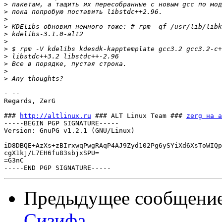
>
>
>
>
>
>
>
>
>
>
>
- -- 

Regards, ZerG

### 
http://altlinux.ru
 ### ALT Linux Team ### 
zerg на a
-----BEGIN PGP SIGNATURE-----

Version: GnuPG v1.2.1 (GNU/Linux)

iD8DBQE+AzXs+zBIrxwqPwgRAqP4AJ9Zyd102Pg6ySYiXd6XsToWIQp
cgX1kj/L7EH6fu83sbjxSPU=

=G3nC

Предыдущее сообщени
Сизифа