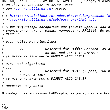
On Thu, Dec 19, 2002 at 08:16:14PM +0300, Sergey Vlasov
>
>
 aen <
aen на altlinux.ru
>
>
 > 
http://www.altlinux.ru/index.php?module=press&actio
>
 > 
ftp://ftp.altlinux.ru/pub/partners/LANCrypto
>
>
>
>
>
>
>
>
>
>
>
>
>
>
>
>
>
>
Я сообщил разработчикам LANCrypto, надеюсь, они это быс
--

ldv
