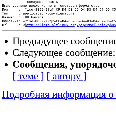
----------- следующая часть -----------

Было удалено вложение не в текстовом формате...

Имя     : =?iso-8859-1?q?=CF=D4=D3=D5=D4=D3=D4=D7=D5=C5
Тип     : application/pgp-signature

Размер  : 189 байтов

Описание: =?iso-8859-1?q?=CF=D4=D3=D5=D4=D3=D4=D7=D5=C5
Url     : <
http://lists.altlinux.org/pipermail/sisyphus
Предыдущее сообщени
Следующее сообщение
Сообщения, упорядоч
[ теме ]
[ автору ]
Подробная информация о 