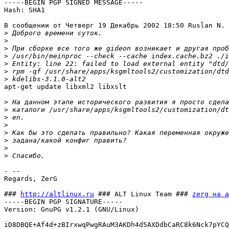
-----BEGIN PGP SIGNED MESSAGE-----

Hash: SHA1

В сообщении от Четверг 19 Декабрь 2002 18:50 Ruslan N. 
>
>
>
>
>
>
>
apt-get update libxml2 libxslt

>
>
>
>
>
>
>
>
- -- 

Regards, ZerG

### 
http://altlinux.ru
 ### ALT Linux Team ### 
zerg на a
-----BEGIN PGP SIGNATURE-----

Version: GnuPG v1.2.1 (GNU/Linux)

iD8DBQE+Af4d+zBIrxwqPwgRAuM3AKDh4d5AXDdbCaRC8k6Nck7pYCQ