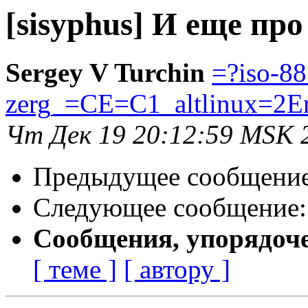
[sisyphus] И еще про 
Sergey V Turchin
=?iso-8
zerg_=CE=C1_altlinux=2E
Чт Дек 19 20:12:59 MSK 
Предыдущее сообщени
Следующее сообщение
Сообщения, упорядоч
[ теме ]
[ автору ]