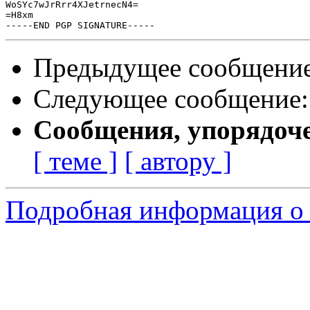
WoSYc7wJrRrr4XJetrnecN4=

=H8xm

Предыдущее сообщени
Следующее сообщение
Сообщения, упорядоч
[ теме ]
[ автору ]
Подробная информация о 