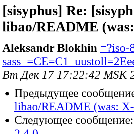
[sisyphus] Re: [sisyp
libao/README (was: 
Aleksandr Blokhin
=?iso-
sass_=CE=C1_uustoll=2Ee
Вт Дек 17 17:22:42 MSK 
Предыдущее сообщени
libao/README (was: X-
Следующее сообщение
2.4.0