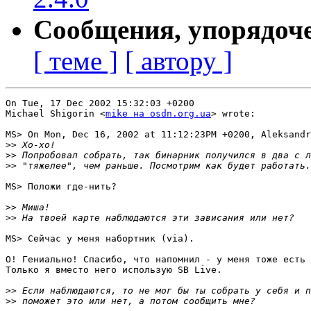
Сообщения, упорядоч
[ теме ]
[ автору ]
On Tue, 17 Dec 2002 15:32:03 +0200

Michael Shigorin <
mike на osdn.org.ua
> wrote:

MS> On Mon, Dec 16, 2002 at 11:12:23PM +0200, Aleksandr
>>
>>
>>
MS> Положи где-нить?

>>
>>
MS> Сейчас у меня набортник (via).

О! Гениально! Спасибо, что напомнил - у меня тоже есть 
Только я вместо него использую SB Live.

>>
>>