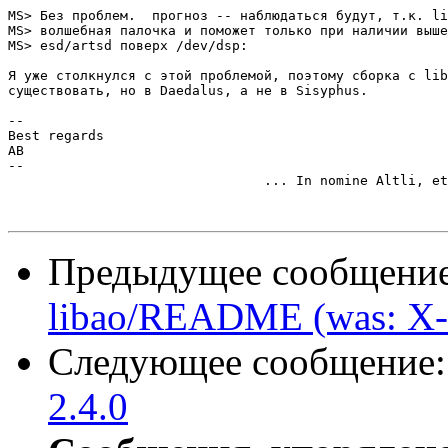
MS> Без проблем.  прогноз -- наблюдаться будут, т.к. li
MS> волшебная палочка и поможет только при наличии выше
MS> esd/artsd поверх /dev/dsp:

Я уже столкнулся с этой проблемой, поэтому сборка с lib
существовать, но в Daedalus, а не в Sisyphus.

--

Best regards

AB

--

				... In nomine Altli, et Ctrli, et Spititus Deli, Reset!

Предыдущее сообщени
libao/README (was: X-
Следующее сообщение
2.4.0