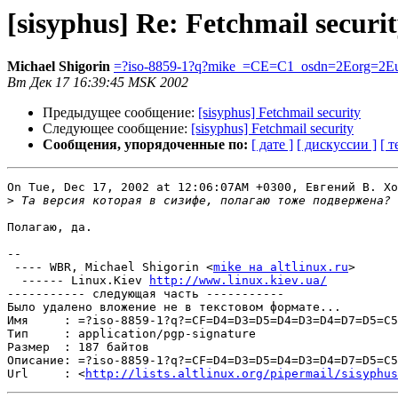
[sisyphus] Re: Fetchmail securi
Michael Shigorin
=?iso-8859-1?q?mike_=CE=C1_osdn=2Eorg=2E
Вт Дек 17 16:39:45 MSK 2002
Предыдущее сообщение:
[sisyphus] Fetchmail security
Следующее сообщение:
[sisyphus] Fetchmail security
Сообщения, упорядоченные по:
[ дате ]
[ дискуссии ]
[ т
On Tue, Dec 17, 2002 at 12:06:07AM +0300, Евгений В. Хо
>
Полагаю, да.

-- 

 ---- WBR, Michael Shigorin <
mike на altlinux.ru
>

  ------ Linux.Kiev 
http://www.linux.kiev.ua/
----------- следующая часть -----------

Было удалено вложение не в текстовом формате...

Имя     : =?iso-8859-1?q?=CF=D4=D3=D5=D4=D3=D4=D7=D5=C5
Тип     : application/pgp-signature

Размер  : 187 байтов

Описание: =?iso-8859-1?q?=CF=D4=D3=D5=D4=D3=D4=D7=D5=C5
Url     : <
http://lists.altlinux.org/pipermail/sisyphus