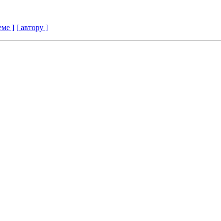
еме ]
[ автору ]