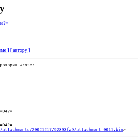
ty
ua?=
еме ]
[ автору ]
рохорин wrote:

=D4?=

=D4?=

/attachments/20021217/92893fa9/attachment-0011.bin