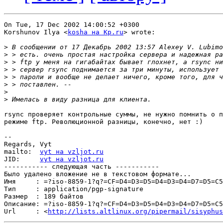
On Tue, 17 Dec 2002 14:00:52 +0300

Korshunov Ilya <
kosha на Kp.ru
> wrote:

>
>
>
>
>
>
>
>
rsync проверяет контрольные суммы, не нужно помнить о п
режиме ftp. Революционной разницы, конечно, нет :)

-- 

Regards, Vyt

mailto:  
vyt на vzljot.ru
JID:     
vyt на vzljot.ru
----------- следующая часть -----------

Было удалено вложение не в текстовом формате...

Имя     : =?iso-8859-1?q?=CF=D4=D3=D5=D4=D3=D4=D7=D5=C5
Тип     : application/pgp-signature

Размер  : 189 байтов

Описание: =?iso-8859-1?q?=CF=D4=D3=D5=D4=D3=D4=D7=D5=C5
Url     : <
http://lists.altlinux.org/pipermail/sisyphus