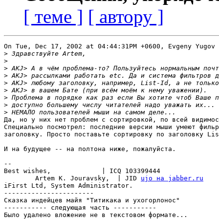
[ теме ]
[ автору ]
On Tue, Dec 17, 2002 at 04:44:31PM +0600, Evgeny Yugov 
>
>
>
>
>
>
>
>
>
Да, но у них нет проблем с сортировкой, по всей видимос
Специально посмотрел: последние версии мыши умеют фильр
заголовку. Просто поставьте сортировку по заголовку Lis
И на будущее -- на полтона ниже, пожалуйста.

-- 

Best wishes,             | ICQ 103399444

	Artem K. Jouravsky,  | JID 
ujo на jabber.ru
iFirst Ltd, System Administrator.

-----------------------

Сказка индейцев майя "Титикака и ухогорлонос"

----------- следующая часть -----------

Было удалено вложение не в текстовом формате...
