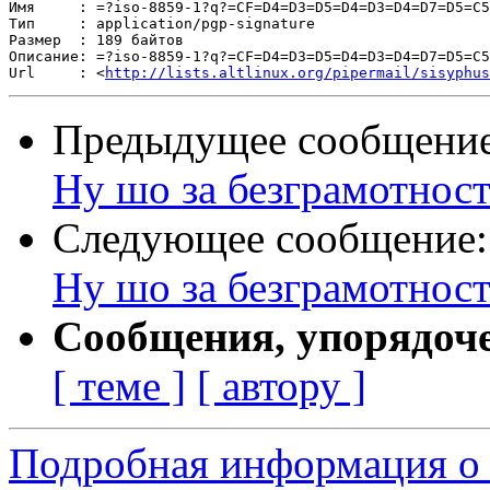
Имя     : =?iso-8859-1?q?=CF=D4=D3=D5=D4=D3=D4=D7=D5=C5
Тип     : application/pgp-signature

Размер  : 189 байтов

Описание: =?iso-8859-1?q?=CF=D4=D3=D5=D4=D3=D4=D7=D5=C5
Url     : <
http://lists.altlinux.org/pipermail/sisyphus
Предыдущее сообщени
Ну шо за безграмотност
Следующее сообщение
Ну шо за безграмотност
Сообщения, упорядоч
[ теме ]
[ автору ]
Подробная информация о 