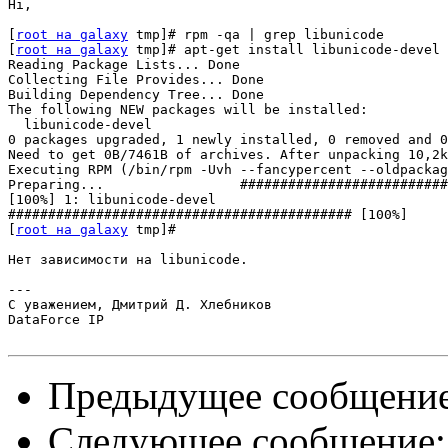
Hi,

[
root на galaxy
 tmp]# rpm -qa | grep libunicode

[
root на galaxy
 tmp]# apt-get install libunicode-devel

Reading Package Lists... Done

Collecting File Provides... Done

Building Dependency Tree... Done

The following NEW packages will be installed:

  libunicode-devel 

0 packages upgraded, 1 newly installed, 0 removed and 0
Need to get 0B/7461B of archives. After unpacking 10,2k
Executing RPM (/bin/rpm -Uvh --fancypercent --oldpackag
Preparing...                 ##########################
[100%] 1: libunicode-devel         

########################################### [100%]

[
root на galaxy
 tmp]# 

Нет зависимости на libunicode.

---

С уважением, Дмитрий Д. Хлебников

DataForce IP

Предыдущее сообщени
Следующее сообщение