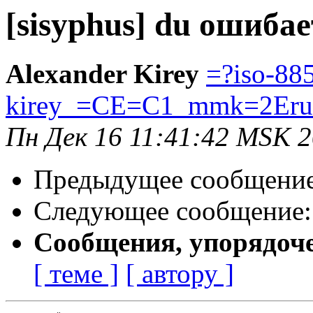
[sisyphus] du ошибает
Alexander Kirey
=?iso-88
kirey_=CE=C1_mmk=2Eru
Пн Дек 16 11:41:42 MSK 
Предыдущее сообщени
Следующее сообщение
Сообщения, упорядоч
[ теме ]
[ автору ]