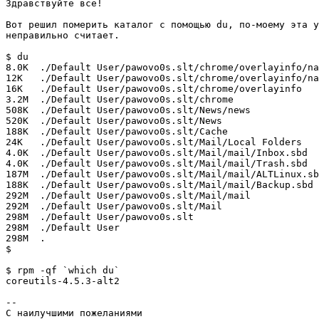
Здравствуйте все!

Вот решил померить каталог с помощью du, по-моему эта у
неправильно считает.

$ du

8.0K  ./Default User/pawovo0s.slt/chrome/overlayinfo/na
12K   ./Default User/pawovo0s.slt/chrome/overlayinfo/na
16K   ./Default User/pawovo0s.slt/chrome/overlayinfo

3.2M  ./Default User/pawovo0s.slt/chrome

508K  ./Default User/pawovo0s.slt/News/news

520K  ./Default User/pawovo0s.slt/News

188K  ./Default User/pawovo0s.slt/Cache

24K   ./Default User/pawovo0s.slt/Mail/Local Folders

4.0K  ./Default User/pawovo0s.slt/Mail/mail/Inbox.sbd

4.0K  ./Default User/pawovo0s.slt/Mail/mail/Trash.sbd

187M  ./Default User/pawovo0s.slt/Mail/mail/ALTLinux.sb
188K  ./Default User/pawovo0s.slt/Mail/mail/Backup.sbd

292M  ./Default User/pawovo0s.slt/Mail/mail

292M  ./Default User/pawovo0s.slt/Mail

298M  ./Default User/pawovo0s.slt

298M  ./Default User

298M  .

$

$ rpm -qf `which du`

coreutils-4.5.3-alt2

--

С наилучшими пожеланиями
