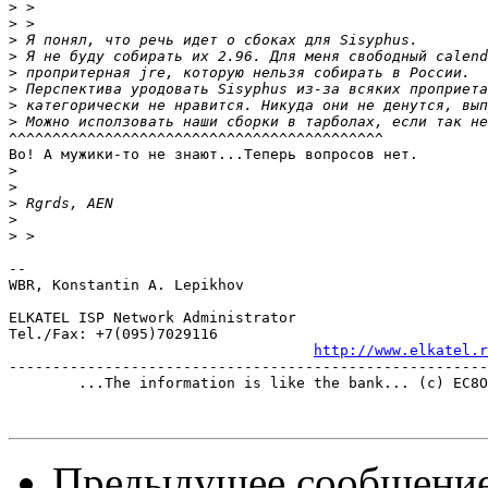
>
>
>
>
>
>
>
>
^^^^^^^^^^^^^^^^^^^^^^^^^^^^^^^^^^^^^^^^^^^

Во! А мужики-то не знают...Теперь вопросов нет.

>
>
>
>
>
-- 

WBR, Konstantin A. Lepikhov

ELKATEL ISP Network Administrator

Tel./Fax: +7(095)7029116

http://www.elkatel.r
-------------------------------------------------------
	...The information is like the bank... (c) EC8OR

Предыдущее сообщени