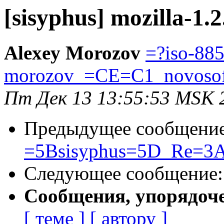
[sisyphus] mozilla-1.2
Alexey Morozov
=?iso-88
morozov_=CE=C1_novosof
Пт Дек 13 13:55:53 MSK 
Предыдущее сообщени
=5Bsisyphus=5D_Re=3A
Следующее сообщение
Сообщения, упорядоч
[ теме ]
[ автору ]