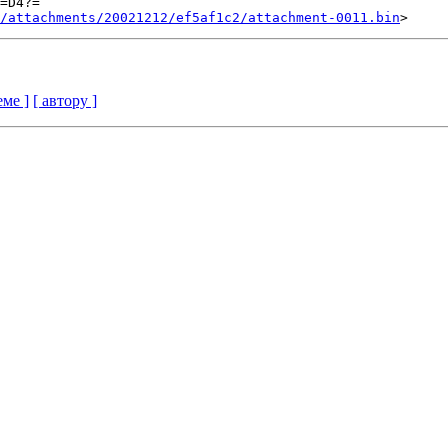
=D4?=

/attachments/20021212/ef5af1c2/attachment-0011.bin
еме ]
[ автору ]