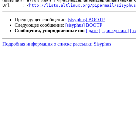
Описание: =?iso-8859-1?q?=CF=D4=D3=D5=D4=D3=D4=D7=D5=C5
Url     : <
http://lists.altlinux.org/pipermail/sisyphus
Предыдущее сообщение:
[sisyphus] BOOTP
Следующее сообщение:
[sisyphus] BOOTP
Сообщения, упорядоченные по:
[ дате ]
[ дискуссии ]
[ т
Подробная информация о списке рассылки Sisyphus