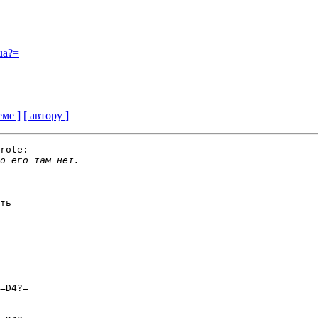
ua?=
еме ]
[ автору ]
rote:

ть

=D4?=
