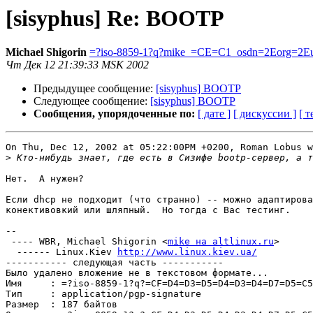
[sisyphus] Re: BOOTP
Michael Shigorin
=?iso-8859-1?q?mike_=CE=C1_osdn=2Eorg=2E
Чт Дек 12 21:39:33 MSK 2002
Предыдущее сообщение:
[sisyphus] BOOTP
Следующее сообщение:
[sisyphus] BOOTP
Сообщения, упорядоченные по:
[ дате ]
[ дискуссии ]
[ т
On Thu, Dec 12, 2002 at 05:22:00PM +0200, Roman Lobus w
>
Нет.  А нужен?

Если dhcp не подходит (что странно) -- можно адаптирова
конективовкий или шляпный.  Но тогда с Вас тестинг.

-- 

 ---- WBR, Michael Shigorin <
mike на altlinux.ru
>

  ------ Linux.Kiev 
http://www.linux.kiev.ua/
----------- следующая часть -----------

Было удалено вложение не в текстовом формате...

Имя     : =?iso-8859-1?q?=CF=D4=D3=D5=D4=D3=D4=D7=D5=C5
Тип     : application/pgp-signature

Размер  : 187 байтов
