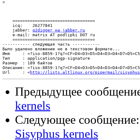
>
    =================================

    icq:    26277841

    jabber: 
q2digger на jabber.ru
    e-mail: matrix AT podlipki DOT ru

    =================================    

----------- следующая часть -----------

Было удалено вложение не в текстовом формате...

Имя     : =?iso-8859-1?q?=CF=D4=D3=D5=D4=D3=D4=D7=D5=C5
Тип     : application/pgp-signature

Размер  : 189 байтов

Описание: =?iso-8859-1?q?=CF=D4=D3=D5=D4=D3=D4=D7=D5=C5
Url     : <
http://lists.altlinux.org/pipermail/sisyphus
Предыдущее сообщени
kernels
Следующее сообщение
Sisyphus kernels