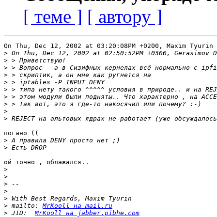
[ теме ]
[ автору ]
On Thu, Dec 12, 2002 at 03:20:08PM +0200, Maxim Tyurin 
>
>
>
>
>
>
>
>
>
>
погано ((

>
>
ой точно , облажался.. 

>
>
>
>
>
>
 mailto: 
MrKooll на mail.ru
>
 JID:	
MrKooll на jabber.pibhe.com