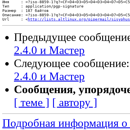
Имя     : =?iso-8859-1?q?=CF=D4=D3=D5=D4=D3=D4=D7=D5=C5
Тип     : application/pgp-signature

Размер  : 187 байтов

Описание: =?iso-8859-1?q?=CF=D4=D3=D5=D4=D3=D4=D7=D5=C5
Url     : <
http://lists.altlinux.org/pipermail/sisyphus
Предыдущее сообщени
2.4.0 и Мастер
Следующее сообщение
2.4.0 и Мастер
Сообщения, упорядоч
[ теме ]
[ автору ]
Подробная информация о 