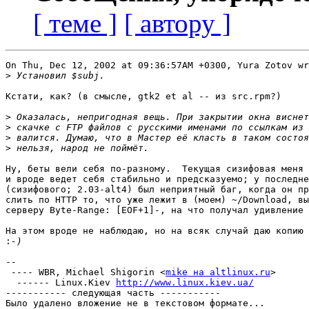
[ теме ]
[ автору ]
On Thu, Dec 12, 2002 at 09:36:57AM +0300, Yura Zotov wr
>
Кстати, как? (в смысле, gtk2 et al -- из src.rpm?)

>
>
>
>
Ну, беты вели себя по-разному.  Текущая сизифовая меня 
и вроде ведет себя стабильно и предсказуемо; у последне
(сизифового; 2.03-alt4) был неприятный баг, когда он пр
слить по HTTP то, что уже лежит в (моем) ~/Download, вы
серверу Byte-Range: [EOF+1]-, на что получал удивление 
На этом вроде не наблюдаю, но на всяк случай даю копию 
:
-- 

 ---- WBR, Michael Shigorin <
mike на altlinux.ru
>

  ------ Linux.Kiev 
http://www.linux.kiev.ua/
----------- следующая часть -----------

Было удалено вложение не в текстовом формате...
