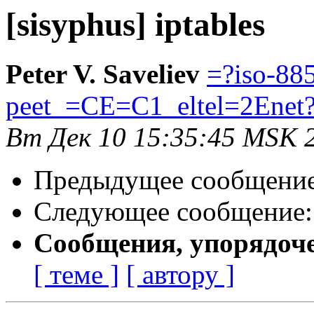
[sisyphus] iptables
Peter V. Saveliev
=?iso-88
peet_=CE=C1_eltel=2Enet
Вт Дек 10 15:35:45 MSK 
Предыдущее сообщени
Следующее сообщение
Сообщения, упорядоч
[ теме ]
[ автору ]