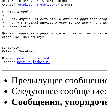
On Tue, 10 Dec 2002 15:31:42 +0300

Алексей <
aleksey на ecolas.ru
> wrote:

>
>
>
>
>
Дык это, правильной дорогой идете, товарищ. man iptable
слово SNAT Вам помогут.

-- 

Sincerely,

Peter V. Saveliev

E-mail: 
peet на eltel.net
Jabber: 
peet на jabber.ru
Предыдущее сообщени
Следующее сообщение
Сообщения, упорядоч