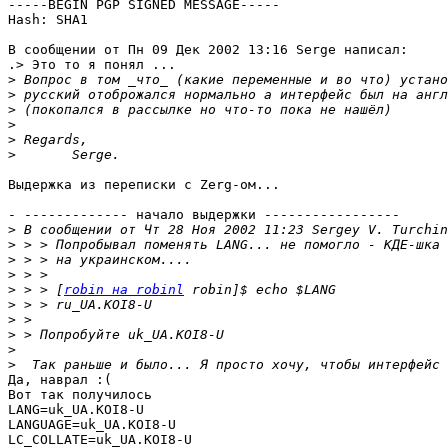
-----BEGIN PGP SIGNED MESSAGE-----

Hash: SHA1

В сообщении от Пн 09 Дек 2002 13:16 Serge написал:

.> Это то я понял ...

>
>
>
>
>
>
Выдержка из переписки с Zerg-ом...

- ------------- начало выдержки -----------------

>
>
>
>
>
 > > [
robin на robinl
>
>
>
>
>
Да, наврал :(

Вот так получилось

LANG=uk_UA.KOI8-U

LANGUAGE=uk_UA.KOI8-U

LC_COLLATE=uk_UA.KOI8-U
