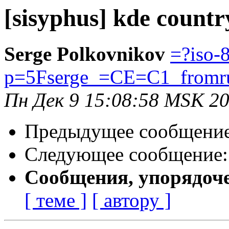
[sisyphus] kde countr
Serge Polkovnikov
=?iso-
p=5Fserge_=CE=C1_from
Пн Дек 9 15:08:58 MSK 2
Предыдущее сообщени
Следующее сообщение
Сообщения, упорядоч
[ теме ]
[ автору ]