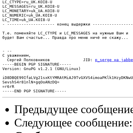
LC_CTYPE=ru_UK.KOI8-U

LC_MESSAGES=ru_UK.KOI8-U

LC_MONETARY=uk_UA.KOI8-U

LC_NUMERIC=uk_UA.KOI8-U

LC_TIME=uk_UA.KOI8-U

- -------------------- конец выдержки -----------------
Т.е. поменяйте LC_CTYPE и LC_MESSAGES на нужные Вам и

будет Вам счастье... Правда про меню ничё не скажу...

- -- 

С уважением,

  Сергей Полковников              JID: 
p_serge на jabbe
-----BEGIN PGP SIGNATURE-----

Version: GnuPG v1.2.1 (GNU/Linux)

iD8DBQE99IfaLVg21sxKtYMRAtMiAJ9TvGXVS4imoaPKlk1HzyDKNwU
SevshS4r81nlN+gqOoANzDQ=

=r6rR

Предыдущее сообщени
Следующее сообщение