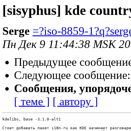
[sisyphus] kde countr
Serge
=?iso-8859-1?q?ser
Пн Дек 9 11:44:38 MSK 2
Предыдущее сообщени
Следующее сообщение
Сообщения, упорядоч
[ теме ]
[ автору ]
kdelibs, base -3.1.0-alt1

Стоит добавить пакет i18n-ru как KDE начинает разговари