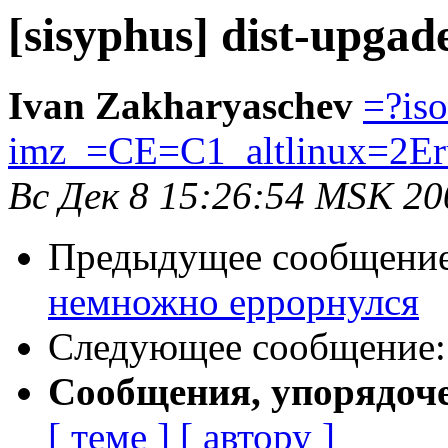
[sisyphus] dist-upg
Ivan Zakharyaschev
=?is
imz_=CE=C1_altlinux=2Er
Вс Дек 8 15:26:54 MSK 20
Предыдущее сообщени
немножно еррорнулся
Следующее сообщение
Сообщения, упорядоч
[ теме ]
[ автору ]