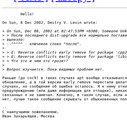
	Hello!

On Sun, 8 Dec 2002, Dmitry V. Levin wrote:

>
>
>
>
>
>
>
>
>
>
Раньше (до cnc9) в таких случаях apt вообще отказывался
обновление, а в той версии early remove перестали делат
случаях, но сообщение об ошибке осталось. Я к нему отно
предупреждению (или даже информации для отладки), никак
связанных я не замечал. Конечно, в таком случае, если н
нет, лучше такое сообщение скрывать от обыкновенных пол
-- 

С наилучшими пожеланиями,

Иван Захарьящев, Москва
