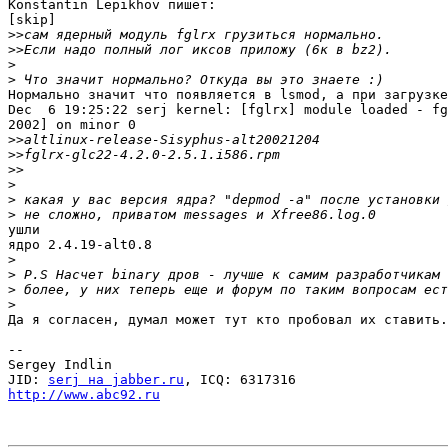
Konstantin Lepikhov пишет:

[skip]

>>
>>
>
>
Нормально значит что появляется в lsmod, а при загрузке
Dec  6 19:25:22 serj kernel: [fglrx] module loaded - fg
2002] on minor 0

>>
>>
>>
>
>
>
ушли

ядро 2.4.19-alt0.8

>
>
>
>
Да я согласен, думал может тут кто пробовал их ставить.
-- 

Sergey Indlin

JID: 
serj на jabber.ru
http://www.abc92.ru