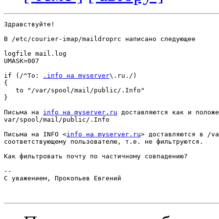
Здравствуйте!

В /etc/courier-imap/maildroprc написано следующее

logfile mail.log

UMASK=007

if (/^To: 
.info на myserver
\.ru./)

{

   to "/var/spool/mail/public/.Info"

}

Письма на 
info на myserver.ru
 доставляются как и положе
var/spool/mail/public/.Info

Письма на INFO <
info на myserver.ru
> доставляются в /va
соответствующему пользователю, т.е. не фильтруются.

Как фильтровать почту по частичному совпадению?

--

С уважением, Прокопьев Евгений
