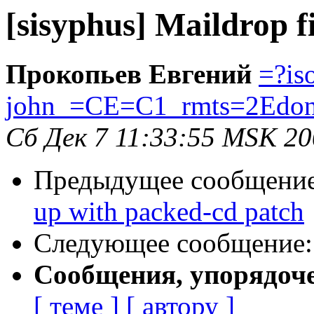
[sisyphus] Maildrop fi
Прокопьев Евгений
=?is
john_=CE=C1_rmts=2Edon
Сб Дек 7 11:33:55 MSK 2
Предыдущее сообщени
up with packed-cd patch
Следующее сообщение
Сообщения, упорядоч
[ теме ]
[ автору ]