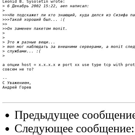
Leonid B. Sysoletin wrote:

>
>
>>>
>>>
>>
>>
>
>
>
>
>
>
а опции host = х.х.х.х и port хх use type tcp with prot
совсем не то?

-- 

С Уважением,

Андрей Горев

Предыдущее сообщени
Следующее сообщение